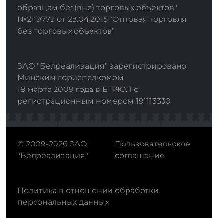
образцам без(вне) торговых объектов"
№249779 от 28.04.2015 "Оптовая торговля
без торговых объектов"
ЗАО "Белреализация" зарегистрировано
Минским горисполкомом
18 марта 2009 года в ЕГРЮЛ с
регистрационным номером 191113330
© 2009-2026 ЗАО
Пользовательское
"Белреализация"
соглашение
Политика в отношении обработки
персональных данных