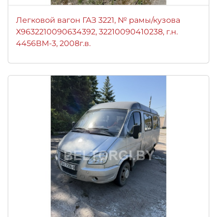
Легковой вагон ГАЗ 3221, № рамы/кузова
Х9632210090634392, 32210090410238, г.н.
4456ВМ-3, 2008г.в.