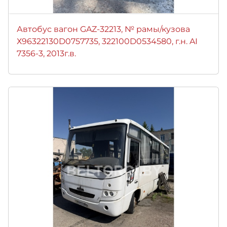
Автобус вагон GAZ-32213, № рамы/кузова
Х96322130D0757735, 322100D0534580, г.н. AI
7356-3, 2013г.в.