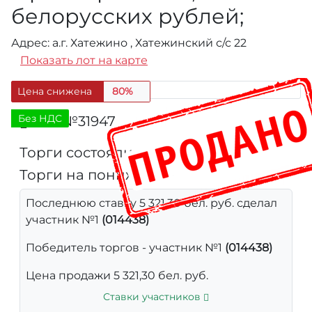
белорусских рублей;
Адрес: а.г. Хатежино , Хатежинский с/с 22
Показать лот на карте
Цена снижена
80%
Без НДС
Лот №31947
349
Торги состоялись
Торги на понижение
Последнюю ставку 5 321,30 бел. руб. сделал
участник №1
(014438)
Победитель торгов - участник №1
(014438)
Цена продажи 5 321,30 бел. руб.
Ставки участников