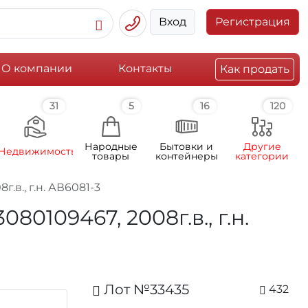
Вход
Регистрация
О компании
Контакты
Как продать
31
5
16
120
Народные
Бытовки и
Другие
Недвижимость
товары
контейнеры
категории
.в., г.н. АВ6081-3
0109467, 2008г.в., г.н.
Лот №33435
432