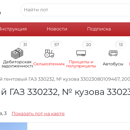
й
Инструкция
Новости
Подписка
31
57
20
13
Дебиторская
Прицепы и
Сельхозтехника
Автобусы
задолженность
полуприцепы
 тентовый ГАЗ 330232, № кузова 33023080109467, 2008г
ГАЗ 330232, № кузова 3302308
а, 3
Показать лот на карте