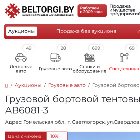
Продажа
Работаем
имущества
c 2009 года
предприяти
Аукционы
Продажа без аукциона
49
28
699
69
Легковые
Станки и
Грузовые авто
Спецтехника
авто
оборудование
Аукционы
Грузовые авто
Грузовой бортовой
Грузовой бортовой тентовый 
АВ6081-3
Адрес: Гомельская обл., г. Светлогорск, ул.Свердлов
Цена снижена
10%