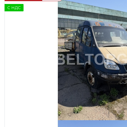
C НДС