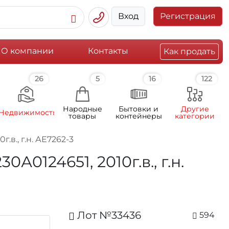
Вход
Регистрация
О компании
Контакты
Как продать
26
5
16
122
Народные
Бытовки и
Другие
Недвижимость
товары
контейнеры
категории
в., г.н. АЕ7262-3
0124651, 2010г.в., г.н.
Лот №33436
594