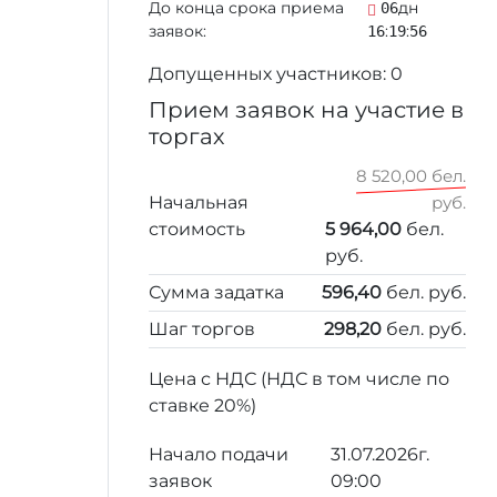
До конца срока приема
дн
06
заявок:
:
:
16
19
56
Допущенных участников: 0
Прием заявок на участие в
торгах
8 520,00 бел.
Начальная
руб.
стоимость
5 964,00
бел.
руб.
Сумма задатка
596,40
бел. руб.
Шаг торгов
298,20
бел. руб.
Цена с НДС (НДС в том числе по
ставке 20%)
Начало подачи
31.07.2026г.
заявок
09:00