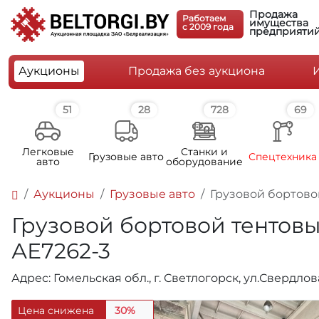
Продажа
Работаем
имущества
c 2009 года
предприяти
Аукционы
Продажа без аукциона
51
28
728
69
Легковые
Станки и
Грузовые авто
Спецтехника
авто
оборудование
Аукционы
Грузовые авто
Грузовой бортовой
Грузовой бортовой тентовый 
АЕ7262-3
Адрес: Гомельская обл., г. Светлогорск, ул.Свердлов
Цена снижена
30%