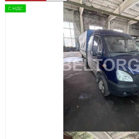
C НДС