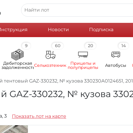
й
Инструкция
Новости
Подписка
9
60
20
14
Дебиторская
Прицепы и
Сельхозтехника
Автобусы
задолженность
полуприцепы
 тентовый GAZ-330232, № кузова 330230А0124651, 2010г.
GAZ-330232, № кузова 330230А
а, 3
Показать лот на карте