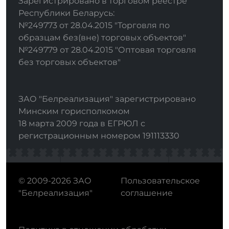
Зарегистрировано в торговом реестре
Республики Беларусь:
№249773 от 28.04.2015 "Торговля по
образцам без(вне) торговых объектов"
№249779 от 28.04.2015 "Оптовая торговля
без торговых объектов"
ЗАО "Белреализация" зарегистрировано
Минским горисполкомом
18 марта 2009 года в ЕГРЮЛ с
регистрационным номером 191113330
© 2009-2026 ЗАО
Пользовательское
"Белреализация"
соглашение