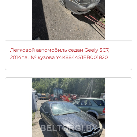
Легковой автомобиль седан Geely SC7,
2014г.в., № кузова Y4K8844S1EB001820