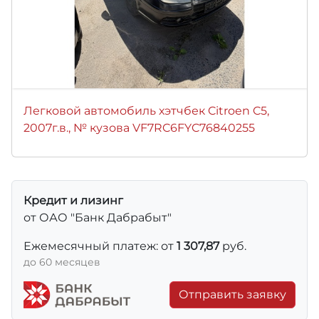
Легковой автомобиль хэтчбек Citroen C5,
2007г.в., № кузова VF7RC6FYC76840255
Кредит и лизинг
от ОАО "Банк Дабрабыт"
Ежемесячный платеж: от
1 307,87
руб.
до 60 месяцев
Отправить заявку