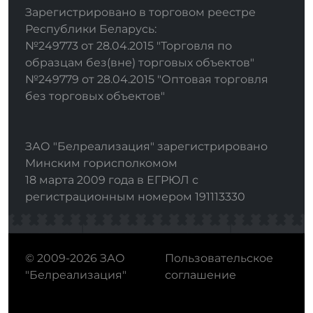
Зарегистрировано в торговом реестре
Республики Беларусь:
№249773 от 28.04.2015 "Торговля по
образцам без(вне) торговых объектов"
№249779 от 28.04.2015 "Оптовая торговля
без торговых объектов"
ЗАО "Белреализация" зарегистрировано
Минским горисполкомом
18 марта 2009 года в ЕГРЮЛ с
регистрационным номером 191113330
© 2009-2026 ЗАО
Пользовательское
"Белреализация"
соглашение