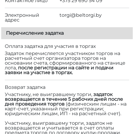
Контактное лицо
+375 29 690 54 09
Электронный
torgi@beltorgi.by
адрес
Перечисление задатка
Оплата задатка для участия в торгах
Задаток перечисляется участником торгов на
расчетный счет организатора торгов на
основании счета, сформированного на станице
лота,
после регистрации на сайте и подачи
заявки на участие в торгах.
Возврат задатка
Участнику, не выигравшему торги,
задаток
возвращается в течение 5 рабочих дней после
дня проведения торгов
(физическим лицам - на
карт-счет, указанный при регистрации;
юридическим лицам, ИП - на расчетный счет).
Участнику, выигравшему торги, задаток не
возвращается и учитывается в счет оплаты
предмета торгов по договору купли-продажи.