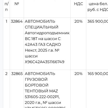
п/
№
НДС
цена бел.
п
руб. с НД
1
32864
АВТОМОБИЛЬ
20%
365 900,0
СПЕЦИАЛЬНЫЙ
Автогидроподъемник
ВС 18Т на шасси С
42А43 ГАЗ САДКО
Некст, 2025 г.в. №
шасси
X96C42A43S1166749
2
32865
АВТОМОБИЛЬ
20%
165 900,0
ГРУЗОВОЙ
БОРТОВОЙ
ТЕНТОВЫЙ MAZ
531605-222-002P1,
2020 г.в., № шасси