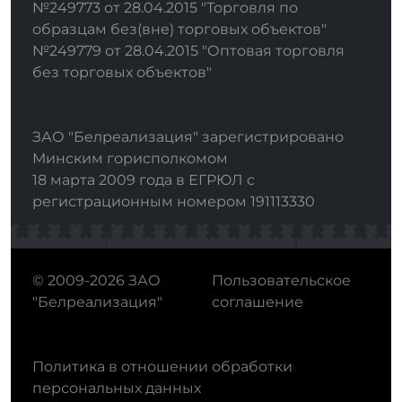
№249773 от 28.04.2015 "Торговля по
образцам без(вне) торговых объектов"
№249779 от 28.04.2015 "Оптовая торговля
без торговых объектов"
ЗАО "Белреализация" зарегистрировано
Минским горисполкомом
18 марта 2009 года в ЕГРЮЛ с
регистрационным номером 191113330
© 2009-2026 ЗАО
Пользовательское
"Белреализация"
соглашение
Политика в отношении обработки
персональных данных