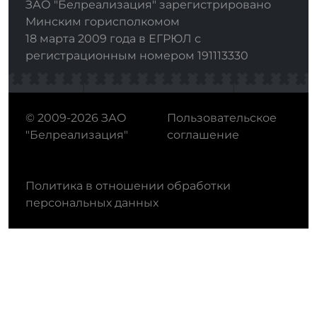
ЗАО "Белреализация" зарегистрировано
Минским горисполкомом
18 марта 2009 года в ЕГРЮЛ с
регистрационным номером 191113330
© 2009-2026 ЗАО
Пользовательское
"Белреализация"
соглашение
Политика в отношении обработки
персональных данных