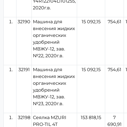
Y4R122104L1101255,
2020г.в.
32190
Машина для
15 092,15
754,61
внесения жидких
органических
удобрений
МВЖУ-12, зав.
№22, 2020г.в.
32191
Машина для
15 092,15
754,61
внесения жидких
органических
удобрений
МВЖУ-12, зав.
№23, 2020г.в.
32198
Сеялка MZURI
153 818,15
7
PRO-TIL 4T
690,91