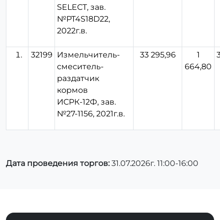
SELECT, зав.
№PT4S18D22,
2022г.в.
32199
Измельчитель-
33 295,96
1
смеситель-
664,80
раздатчик
кормов
ИСРК-12Ф, зав.
№27-1156, 2021г.в.
Дата проведения торгов:
31.07.2026г. 11:00-16:00