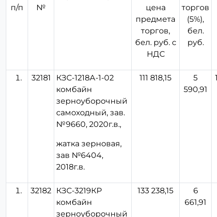
п/п
№
цена
торгов
предмета
(5%),
торгов,
бел.
бел. руб. с
руб.
НДС
32181
КЗС-1218А-1-02
111 818,15
5
комбайн
590,91
зерноуборочный
самоходный, зав.
№9660, 2020г.в.,
жатка зерновая,
зав №6404,
2018г.в.
32182
КЗС-3219КР
133 238,15
6
комбайн
661,91
зерноуборочный