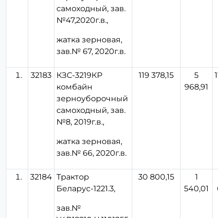
самоходный, зав.
№47,2020г.в.,
жатка зерновая,
зав.№ 67, 2020г.в.
32183
КЗС-3219КР
119 378,15
5
комбайн
968,91
зерноуборочный
самоходный, зав.
№8, 2019г.в.,
жатка зерновая,
зав.№ 66, 2020г.в.
32184
Трактор
30 800,15
1
Беларус-1221.3,
540,01
зав.№