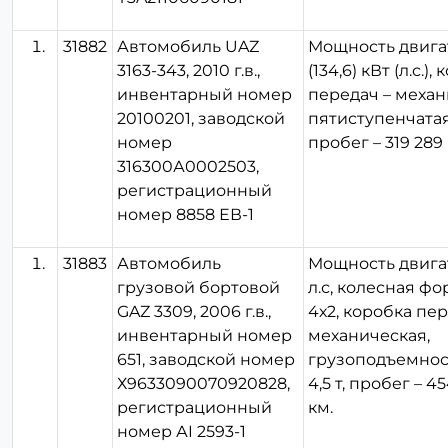
31882
Автомобиль UAZ
Мощность двига
3163-343, 2010 г.в.,
(134,6) кВт (л.с.),
инвентарный номер
передач – механ
20100201, заводской
пятиступенчатая
номер
пробег – 319 289 
316300А0002503,
регистрационный
номер 8858 ЕВ-1
31883
Автомобиль
Мощность двигат
грузовой бортовой
л.с, колесная ф
GAZ 3309, 2006 г.в.,
4х2, коробка пер
инвентарный номер
механическая,
651, заводской номер
грузоподъемност
Х9633090070920828,
4,5 т, пробег – 4
регистрационный
км.
номер АI 2593-1