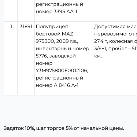
регистрационный
номер 3395 АА-1
31891
Полуприцеп
Допустимая мас
бортовой МАZ
перевозимого гр
975800, 2009 г.в.,
27.4 т, колесная
инвентарный номер
3/6+1, пробег – 5
5776, заводской
км.
номер
Y3M975800F0012106,
регистрационный
номер А 8416 А-1
Задаток 10%, шаг торгов 5% от начальной цены.