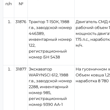
п/п
№
31876
Трактор Т-150К, 1988
Двигатель СМД-
г.в., заводской номер
рабочий объем 11
446389,
мощность двига
инвентарный номер
175 л.с., наработ
122,
м/ч.
регистрационный
номер БН 5438
31877
Экскаватор
На гусеничном х
WARYNSCI 612, 1988
Объем ковша 1,2
г.в., заводской номер
наработка 8 780 
2288, инвентарный
номер 985,
регистрационный
номер 9390 АА-1