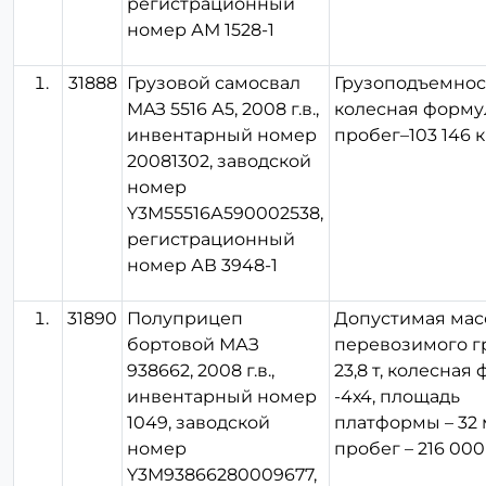
регистрационный
номер АМ 1528-1
31888
Грузовой самосвал
Грузоподъемность
MAЗ 5516 А5, 2008 г.в.,
колесная формул
инвентарный номер
пробег–103 146 к
20081302, заводской
номер
Y3M55516А590002538,
регистрационный
номер АВ 3948-1
31890
Полуприцеп
Допустимая мас
бортовой МАЗ
перевозимого гр
938662, 2008 г.в.,
23,8 т, колесная
инвентарный номер
-4х4, площадь
1049, заводской
платформы – 32 
номер
пробег – 216 000
Y3M93866280009677,