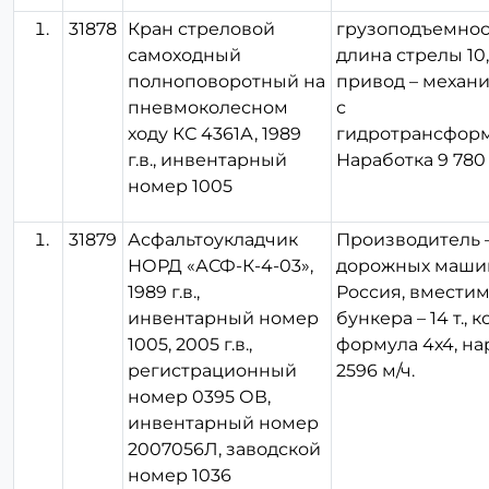
31878
Кран стреловой
грузоподъемность
самоходный
длина стрелы 10,5
полноповоротный на
привод – механ
пневмоколесном
с
ходу КС 4361А, 1989
гидротрансформ
г.в., инвентарный
Наработка 9 780 
номер 1005
31879
Асфальтоукладчик
Производитель –
НОРД «АСФ-К-4-03»,
дорожных машин
1989 г.в.,
Россия, вместим
инвентарный номер
бункера – 14 т., 
1005, 2005 г.в.,
формула 4х4, на
регистрационный
2596 м/ч.
номер 0395 ОВ,
инвентарный номер
2007056Л, заводской
номер 1036