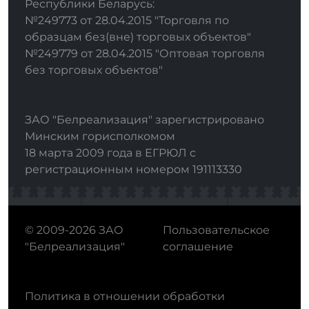
Республики Беларусь:
№249773 от 28.04.2015 "Торговля по
образцам без(вне) торговых объектов"
№249779 от 28.04.2015 "Оптовая торговля
без торговых объектов"
ЗАО "Белреализация" зарегистрировано
Минским горисполкомом
18 марта 2009 года в ЕГРЮЛ с
регистрационным номером 191113330
© 2009-2026 ЗАО
Пользовательское
"Белреализация"
соглашение
Политика в отношении обработки