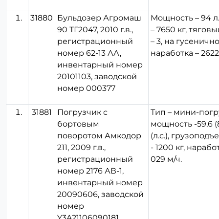
31880
Бульдозер Агромаш
Мощность – 94 л.
90 ТГ2047, 2010 г.в.,
– 7650 кг, тягов
регистрационный
– 3, на гусенично
номер 62-13 АА,
наработка – 2622
инвентарный номер
20101103, заводской
номер 000377
31881
Погрузчик с
Тип – мини-погр
бортовым
мощность -59,6 (
поворотом Амкодор
(л.с.), грузопод
211, 2009 г.в.,
- 1200 кг, наработ
регистрационный
029 м/ч.
номер 2176 АВ-1,
инвентарный номер
20090606, заводской
номер
Y3A21106090181