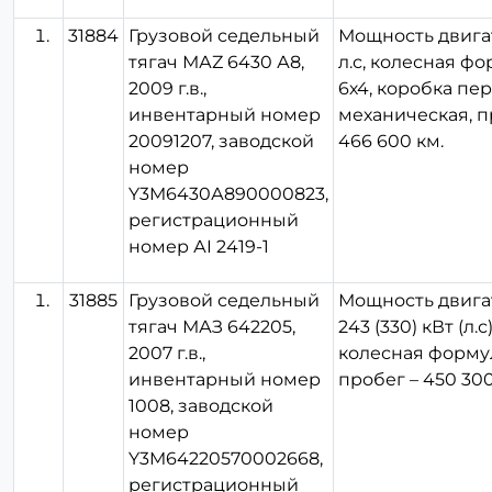
31884
Грузовой седельный
Мощность двига
тягач МАZ 6430 А8,
л.с, колесная ф
2009 г.в.,
6х4, коробка пер
инвентарный номер
механическая, п
20091207, заводской
466 600 км.
номер
Y3M6430А890000823,
регистрационный
номер АI 2419-1
31885
Грузовой седельный
Мощность двига
тягач МАЗ 642205,
243 (330) кВт (л.с)
2007 г.в.,
колесная формул
инвентарный номер
пробег – 450 300
1008, заводской
номер
Y3M64220570002668,
регистрационный