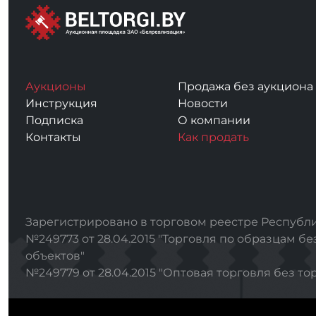
Аукционы
Продажа без аукциона
Инструкция
Новости
Подписка
О компании
Контакты
Как продать
Зарегистрировано в торговом реестре Республи
№249773 от 28.04.2015 "Торговля по образцам бе
объектов"
№249779 от 28.04.2015 "Оптовая торговля без то