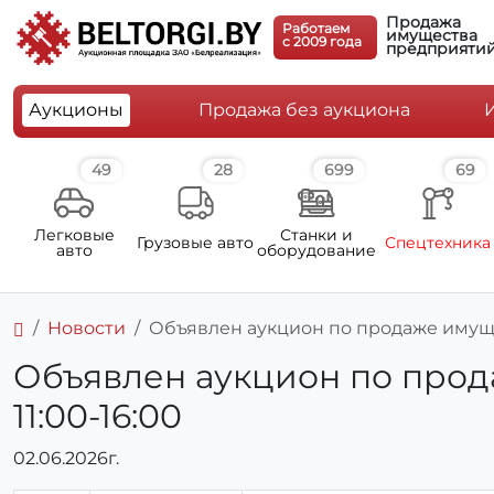
Продажа
Работаем
имущества
c 2009 года
предприяти
Аукционы
Продажа без аукциона
49
28
699
69
Легковые
Станки и
Грузовые авто
Спецтехника
авто
оборудование
Новости
Объявлен аукцион по продаже имущес
Объявлен аукцион по прода
11:00-16:00
02.06.2026г.