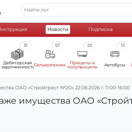
й
Инструкция
Новости
Подписка
31
57
20
13
Дебиторская
Прицепы и
Сельхозтехника
Автобусы
задолженность
полуприцепы
тва ОАО «Стройтрест №20» 22.06.2026 г. 11:00-16:00
же имущества ОАО «Стройтре