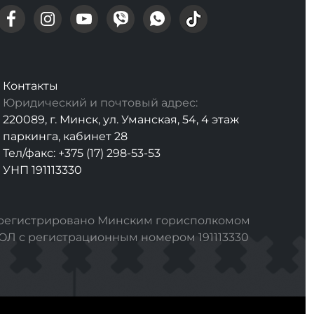
Контакты
Юридический и почтовый адрес:
220089, г. Минск, ул. Уманская, 54, 4 этаж
паркинга, кабинет 28
Тел/факс: +375 (17) 298-53-53
УНП 191113330
арегистрировано Минским горисполкомом
РЮЛ с регистрационным номером 191113330