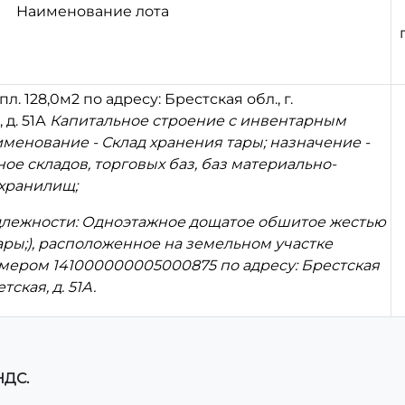
Наименование лота
. 128,0м2 по адресу: Брестская обл., г.
 д. 51А
Капитальное строение с инвентарным
именование - Склад хранения тары; назначение -
е складов, торговых баз, баз материально­
 хранилищ;
длежности: Одноэтажное дощатое обшитое жестью
ары;), расположенное на земельном участке
омером 141000000005000875 по адресу: Брестская
тская, д. 51А.
НДС.