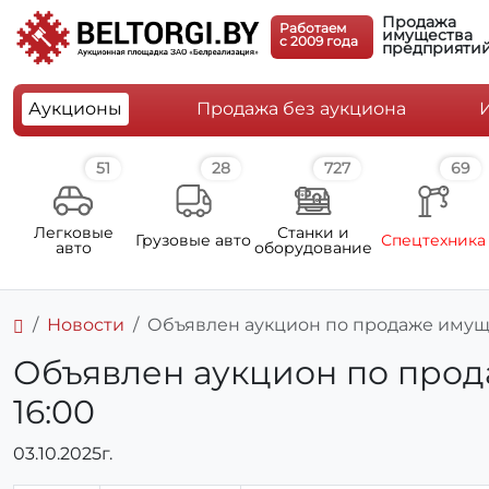
Продажа
Работаем
имущества
c 2009 года
предприяти
Аукционы
Продажа без аукциона
51
28
727
69
Легковые
Станки и
Грузовые авто
Спецтехника
авто
оборудование
Новости
Объявлен аукцион по продаже имущес
Объявлен аукцион по прода
16:00
03.10.2025г.