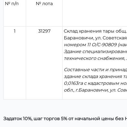
№ п/п
№ лота
1
31297
Склад хранения тары общ.пл
Барановичи, ул. Советская,
номером 11 О/С-90809 (на
Здание специализированно
технического снабжения,
Составные части и прина
здание склада хранения т
0,0163га с кадастровым н
обл., г.Барановичи, ул. Сове
Задаток 10%, шаг торгов 5% от начальной цены без 