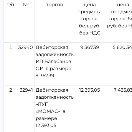
п/п
№
торгов
цена
цена
предмета
предме
торгов,
торгов, б
бел. руб.
руб. без 
без НДС
32940
Дебиторская
9 367,39
5 620,3
задолженность
ИП Балабанов
С.И. в размере
9 367,39
32941
Дебиторская
12 393,05
7 435,8
задолженность
ЧТУП
«МОМАС» в
размере
12 393,05