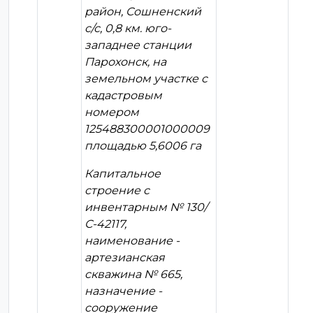
район, Сошненский
с/с, 0,8 км. юго-
западнее станции
Парохонск, на
земельном участке с
кадастровым
номером
125488300001000009
площадью 5,6006 га
Капитальное
строение с
инвентарным № 130/
С-42117,
наименование -
артезианская
скважина № 665,
назначение -
сооружение