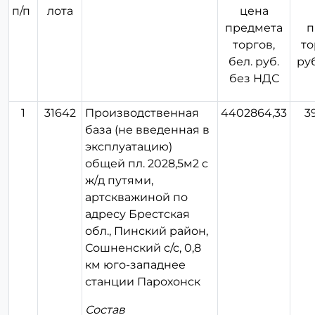
п/п
лота
цена
предмета
п
торгов,
то
бел. руб.
ру
без НДС
1
31642
Производственная
4402864,33
3
база (не введенная в
эксплуатацию)
общей пл. 2028,5м2 с
ж/д путями,
артскважиной по
адресу Брестская
обл., Пинский район,
Сошненский с/с, 0,8
км юго-западнее
станции Парохонск
Состав