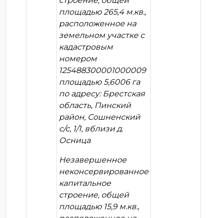
строение, общей
площадью 265,4 м.кв.,
расположенное на
земельном участке с
кадастровым
номером
125488300001000009
площадью 5,6006 га
по адресу: Брестская
область, Пинский
район, Сошненский
с/с, 1/1, вблизи д.
Осница
Незавершенное
неконсервированное
капитальное
строение, общей
площадью 15,9 м.кв.,