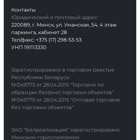
Контакты
Юридический и почтовый адрес:
220089, г. Минск, ул. Уманская, 54, 4 этаж
паркинга, кабинет 28
Тел/факс: +375 (17) 298-53-53
УНП 191113330
Зарегистрировано в торговом реестре
Республики Беларусь:
№249773 от 28.04.2015 "Торговля по
образцам без(вне) торговых объектов"
№249779 от 28.04.2015 "Оптовая торговля
без торговых объектов"
ЗАО "Белреализация" зарегистрировано
Минским горисполкомом