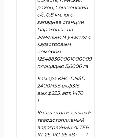
область, Пинский
район, Сошненский
с/с, 0,8 км. юго-
западнее станции
Парохонск, на
земельном участке с
кадастровым
номером
125488300001000009
площадью 5,6006 га
Камера КНС-DN/ID
2400H5.5 вх.ф315
вых.ф225, арт. 1470
1
Котел отопительный
твердотопливный
водогрейный ALTER
KT-2E-PG-95 кВт 1