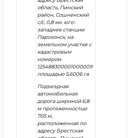
адресу Брестская
область, Пинский
район, Сошненский
с/с, 0,8 км. юго-
западнее станции
Парохонск, на
земельном участке с
кадастровым
номером
125488300001000009
площадью 5,6006 га
Подъездная
автомобильная
дорога шириной 6,8
м протяженностью
705 м,
расположенная по
адресу Брестская