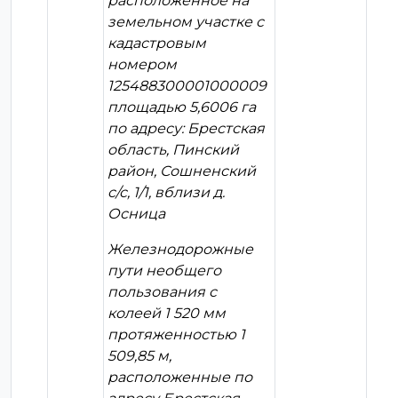
расположенное на
земельном участке с
кадастровым
номером
125488300001000009
площадью 5,6006 га
по адресу: Брестская
область, Пинский
район, Сошненский
с/с, 1/1, вблизи д.
Осница
Железнодорожные
пути необщего
пользования с
колеей 1 520 мм
протяженностью 1
509,85 м,
расположенные по