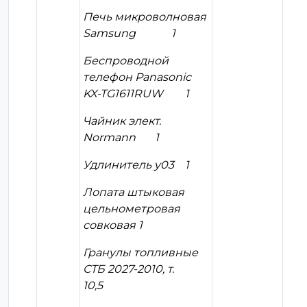
Печь микроволновая
Samsung 1
Беспроводной
телефон Panasonic
KX-TG1611RUW 1
Чайник элект.
Normann 1
Удлинитель у03 1
Лопата штыковая
цельнометровая
совковая 1
Гранулы топливные
СТБ 2027-2010, т.
10,5