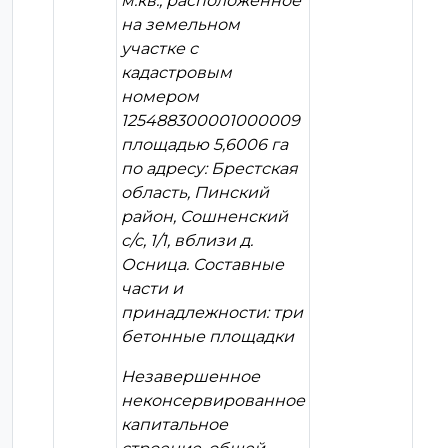
м.кв., расположенное
на земельном
участке с
кадастровым
номером
125488300001000009
площадью 5,6006 га
по адресу: Брестская
область, Пинский
район, Сошненский
с/с, 1/1, вблизи д.
Осница. Составные
части и
принадлежности: три
бетонные площадки
Незавершенное
неконсервированное
капитальное