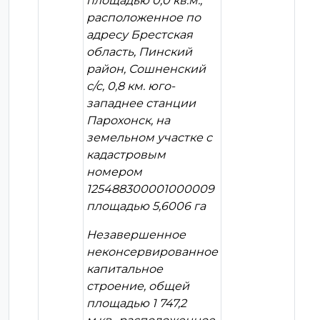
площадью 0,0 кв.м.,
расположенное по
адресу Брестская
область, Пинский
район, Сошненский
с/с, 0,8 км. юго-
западнее станции
Парохонск, на
земельном участке с
кадастровым
номером
125488300001000009
площадью 5,6006 га
Незавершенное
неконсервированное
капитальное
строение, общей
площадью 1 747,2