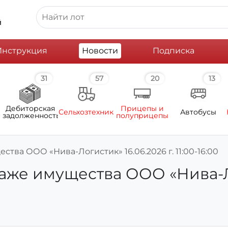
й
Инструкция
Новости
Подписка
31
57
20
13
Дебиторская
Прицепы и
Сельхозтехника
Автобусы
задолженность
полуприцепы
ва ООО «Нива-Логистик» 16.06.2026 г. 11:00-16:00
е имущества ООО «Нива-Логи