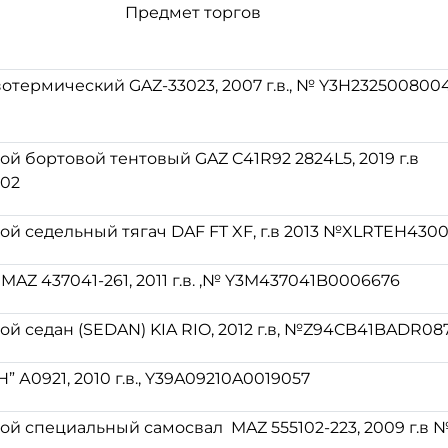
Предмет торгов
отермический GAZ-33023, 2007 г.в., № Y3H232500800
й бортовой тентовый GAZ C41R92 2824L5, 2019 г.в
02
ой седельный тягач DAF FT XF, г.в 2013 №XLRTEH430
MAZ 437041-261, 2011 г.в. ,№ Y3M437041B0006676
й седан (SEDAN) KIA RIO, 2012 г.в, №Z94CB41BADR08
 А0921, 2010 г.в., Y39A09210A0019057
ой специальный самосвал MAZ 555102-223, 2009 г.в 