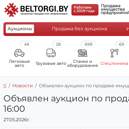
Продажа
Работаем
имущества
c 2009 года
предприяти
Аукционы
Продажа без аукциона
49
28
699
69
Легковые
Станки и
Грузовые авто
Спецтехника
авто
оборудование
Новости
Объявлен аукцион по продаже имущест
Объявлен аукцион по продаж
16:00
27.05.2026г.