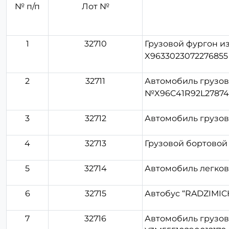
№ п/п
Лот №
1
32710
Грузовой фургон из
X9633023072276855
2
32711
Автомобиль грузово
№X96C41R92L27874
3
32712
Автомобиль грузов
4
32713
Грузовой бортовой 
5
32714
Автомобиль легково
6
32715
Автобус “RADZIMICH”
7
32716
Автомобиль грузов