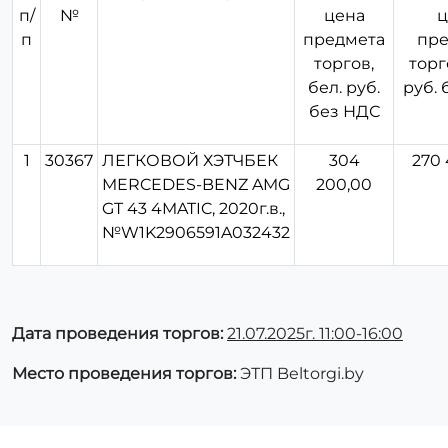
п/
№
цена
ц
п
предмета
пре
торгов,
торг
бел. руб.
руб.
без НДС
1
30367
ЛЕГКОВОЙ ХЭТЧБЕК
304
270
MERCEDES-BENZ AMG
200,00
GT 43 4MATIC, 2020г.в.,
№W1K2906591A032432
Дата проведения торгов:
21.07.2025г. 11:00-16:00
Место проведения торгов:
ЭТП Beltorgi.by