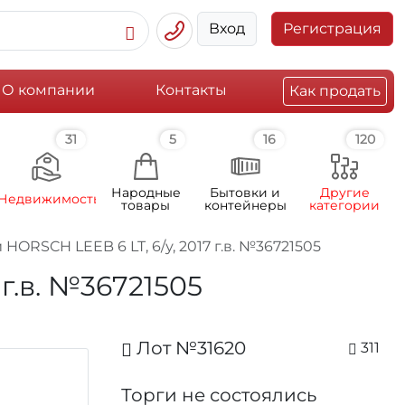
Вход
Регистрация
О компании
Контакты
Как продать
31
5
16
120
Народные
Бытовки и
Другие
Недвижимость
товары
контейнеры
категории
RSCH LEEB 6 LT, 6/у, 2017 г.в. №36721505
г.в. №36721505
Лот №31620
311
Торги не состоялись