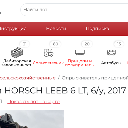
й
Инструкция
Новости
Подписка
31
60
20
13
Дебиторская
Прицепы и
Сельхозтехника
Автобусы
задолженность
полуприцепы
сельскохозяйственные
Опрыскиватель прицепной HO
ORSCH LEEB 6 LT, 6/у, 2017 
6Л
Показать лот на карте