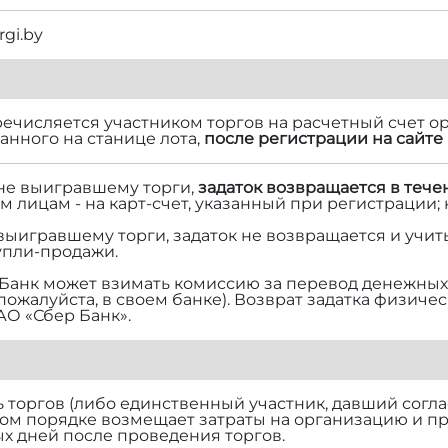
rgi.by
речисляется участником торгов на расчетный счет ор
нного на станице лота,
после регистрации на сайте 
 не выигравшему торги,
задаток возвращается в тече
м лицам - на карт-счет, указанный при регистрации;
 выигравшему торги, задаток не возвращается и учит
упли-продажи.
Банк может взимать комиссию за перевод денежных 
 пожалуйста, в своем банке). Возврат задатка физич
АО «Сбер Банк».
торгов (либо единственный участник, давший согласи
ом порядке возмещает затраты на организацию и п
х дней после проведения торгов.