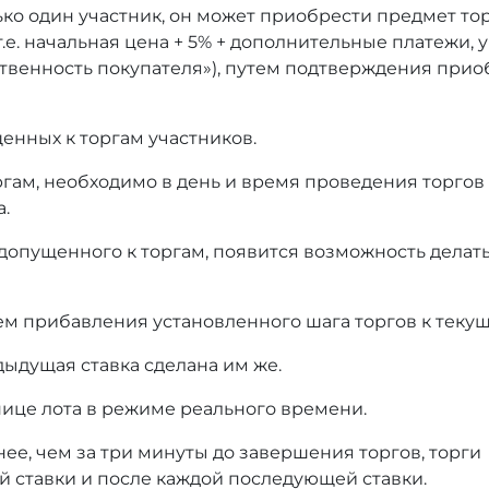
ько один участник, он может приобрести предмет то
т.е. начальная цена + 5% + дополнительные платежи,
тственность покупателя»), путем подтверждения при
енных к торгам участников.
оргам, необходимо в день и время проведения торгов
а.
 допущенного к торгам, появится возможность делать
ем прибавления установленного шага торгов к текущ
дыдущая ставка сделана им же.
нице лота в режиме реального времени.
нее, чем за три минуты до завершения торгов, торги
й ставки и после каждой последующей ставки.