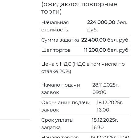
(ожидаются повторные
торги)
Начальная
224 000,00
бел.
стоимость
руб.
Сумма задатка
22 400,00
бел. руб.
Шаг торгов
11 200,00
бел. руб.
Цена с НДС (НДС в том числе по
ставке 20%)
Начало подачи
28.11.2025г.
заявок
09:00
Окончание подачи
18.12.2025г.
заявок
16:00
Срок уплаты
18.12.2025г.
задатка
16:30
Начало торгов
19.12.2025г. 11:00