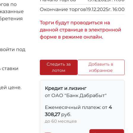
ргов по
Окончание торгов
19.12.2025г. 16:00
 указанные
обретения
Торги будут проводиться на
данной странице в электронной
форме в режиме онлайн.
 войти под
Следить за
Добавить в
 ставки
лотом
избранное
ей цене.
Кредит и лизинг
от ОАО "Банк Дабрабыт"
Ежемесячный платеж: от
4
308,27
руб.
до 60 месяцев