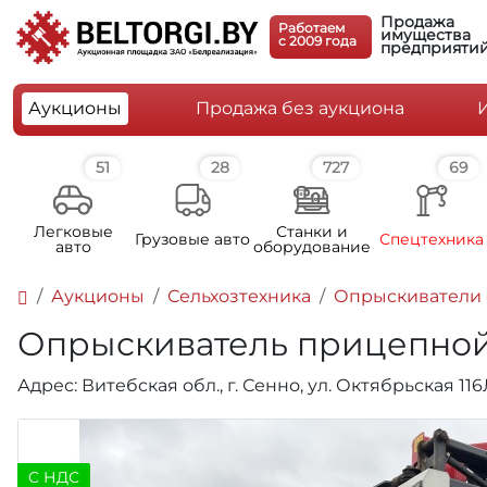
Продажа
Работаем
имущества
c 2009 года
предприяти
Аукционы
Продажа без аукциона
51
28
727
69
Легковые
Станки и
Грузовые авто
Спецтехника
авто
оборудование
Аукционы
Сельхозтехника
Опрыскиватели 
Опрыскиватель прицепной H
Адрес: Витебская обл., г. Сенно, ул. Октябрьская 11
C НДС