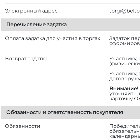
Электронный адрес
torgi@belto
Перечисление задатка
Оплата задатка для участия в торгах
Задаток пе
сформирова
Возврат задатка
Участнику,
(физически
Участнику,
договору к
Внимание!
уточняйте,
карточку О
Обязанности и ответственность покупателя
Обязанности
Победитель 
обязательн
календарны