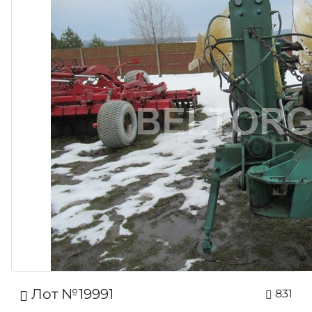
Лот №19991
831