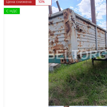
Цена снижена
10%
C НДС