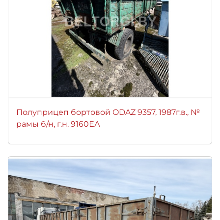
Полуприцеп бортовой ODAZ 9357, 1987г.в., №
рамы б/н, г.н. 9160ЕА