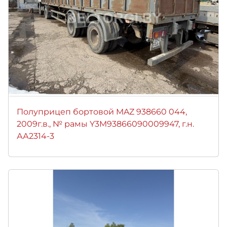
Полуприцеп бортовой MAZ 938660 044,
2009г.в., № рамы Y3M93866090009947, г.н.
АА2314-3