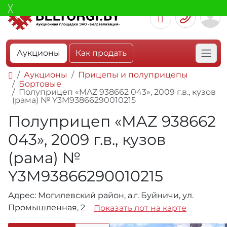
Аукционы
Как продать
Аукционы
Прицепы и полуприцепы
Бортовые
Полуприцеп «MAZ 938662 043», 2009 г.в., кузов
(рама) № Y3M93866290010215
Полуприцеп «MAZ 938662
043», 2009 г.в., кузов
(рама) №
Y3M93866290010215
Адрес: Могилевский район, а.г. Буйничи, ул.
Промышленная, 2
Показать лот на карте