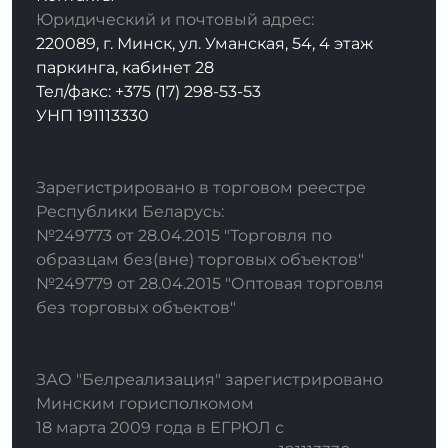
Юридический и почтовый адрес:
220089, г. Минск, ул. Уманская, 54, 4 этаж
паркинга, кабинет 28
Тел/факс: +375 (17) 298-53-53
УНП 191113330
Зарегистрировано в торговом реестре
Республики Беларусь:
№249773 от 28.04.2015 "Торговля по
образцам без(вне) торговых объектов"
№249779 от 28.04.2015 "Оптовая торговля
без торговых объектов"
ЗАО "Белреализация" зарегистрировано
Минским горисполкомом
18 марта 2009 года в ЕГРЮЛ с