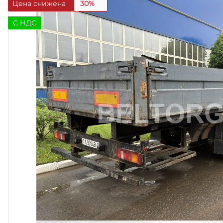
Цена снижена
30%
C НДС