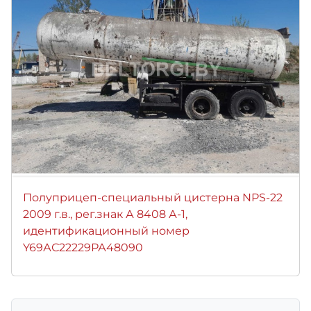
Полуприцеп-специальный цистерна NPS-22
2009 г.в., рег.знак А 8408 А-1,
идентификационный номер
Y69АС22229РА48090