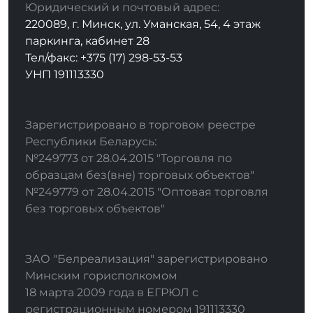
Юридический и почтовый адрес:
220089, г. Минск, ул. Уманская, 54, 4 этаж
паркинга, кабинет 28
Тел/факс: +375 (17) 298-53-53
УНП 191113330
Зарегистрировано в торговом реестре
Республики Беларусь:
№249773 от 28.04.2015 "Торговля по
образцам без(вне) торговых объектов"
№249779 от 28.04.2015 "Оптовая торговля
без торговых объектов"
ЗАО "Белреализация" зарегистрировано
Минским горисполкомом
18 марта 2009 года в ЕГРЮЛ с
регистрационным номером 191113330