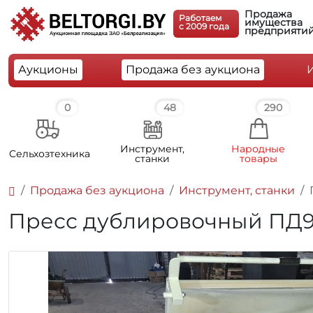
Продажа
Работаем
имущества
c 2009 года
предприяти
Аукционы
Продажа без аукциона
0
48
290
Инструмент,
Народные
Cельхозтехника
станки
товары
Продажа без аукциона
Инструмент, станки
Пресс дублировочный ПД90