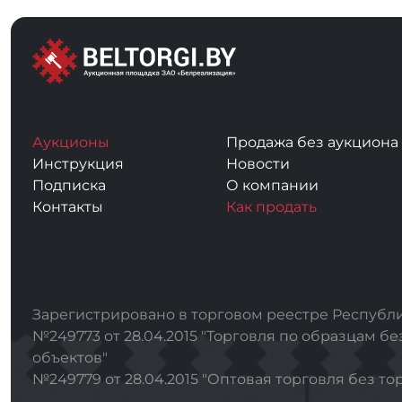
Аукционы
Продажа без аукциона
Инструкция
Новости
Подписка
О компании
Контакты
Как продать
Зарегистрировано в торговом реестре Республи
№249773 от 28.04.2015 "Торговля по образцам бе
объектов"
№249779 от 28.04.2015 "Оптовая торговля без то