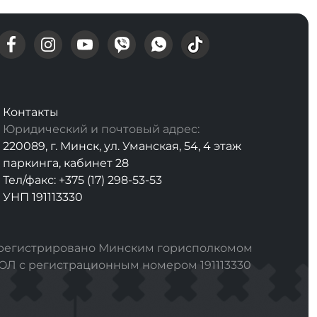
Контакты
Юридический и почтовый адрес:
220089, г. Минск, ул. Уманская, 54, 4 этаж
паркинга, кабинет 28
Тел/факс: +375 (17) 298-53-53
УНП 191113330
арегистрировано Минским горисполкомом
РЮЛ с регистрационным номером 191113330