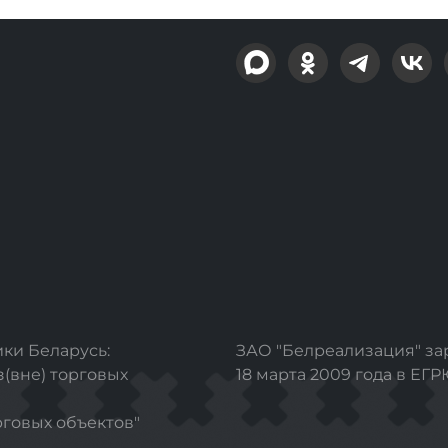
ки Беларусь:
ЗАО "Белреализация" з
з(вне) торговых
18 марта 2009 года в ЕГ
рговых объектов"