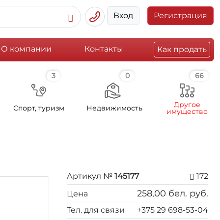
Вход
Регистрация
О компании
Контакты
Как продать
3
0
66
Другое
Спорт, туризм
Недвижимость
имущество
Артикул №
145177
172
258,00
бел. руб.
Цена
Тел. для связи
+375 29 698-53-04