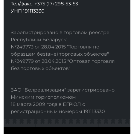
Тел/факс: +375 (17) 298-53-53
УНП 191113330
Зарегистрировано в торговом реестре
Республики Беларусь:
№249773 от 28.04.2015 "Торговля по
образцам без(вне) торговых объектов"
№249779 от 28.04.2015 "Оптовая торговля
без торговых объектов"
ЗАО "Белреализация" зарегистрировано
Минским горисполкомом
18 марта 2009 года в ЕГРЮЛ с
регистрационным номером 191113330