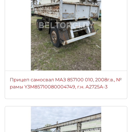
Прицеп самосвал МАЗ 857100 010, 2008г.в., №
рамы Y3M85710080004749, г.н. А2725А-3