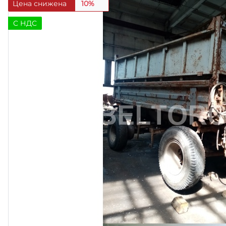
Цена снижена
10%
C НДС