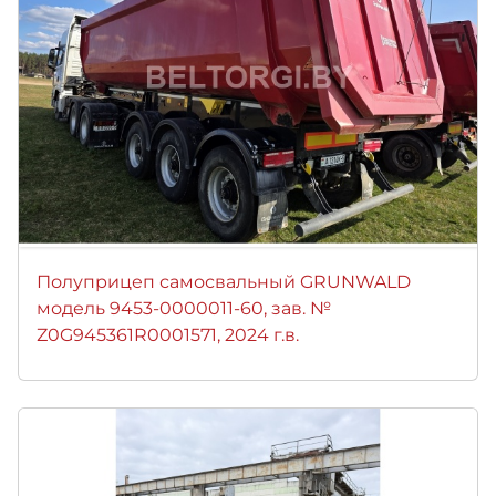
Полуприцеп самосвальный GRUNWALD
модель 9453-0000011-60, зав. №
Z0G945361R0001571, 2024 г.в.