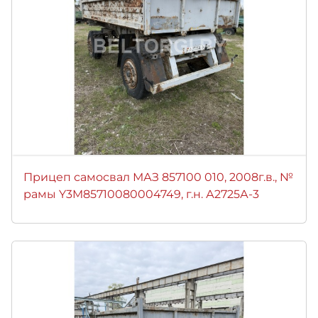
Прицеп самосвал МАЗ 857100 010, 2008г.в., №
рамы Y3M85710080004749, г.н. А2725А-3