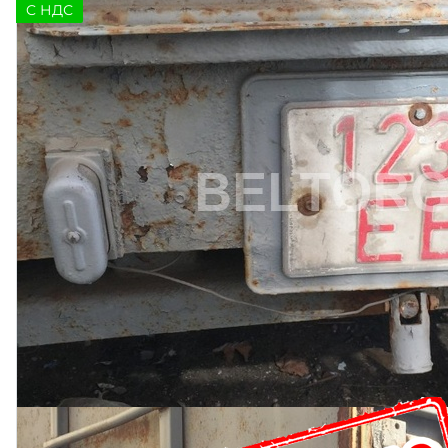
C НДС