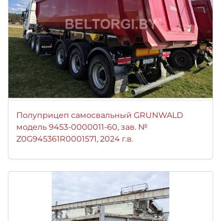
Полуприцеп самосвальный GRUNWALD
модель 9453-0000011-60, зав. №
Z0G945361R0001571, 2024 г.в.