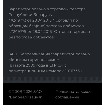
Зарегистрировано в торговом реестре
Республики Беларусь:
№249773 от 28.04.2015 "Торговля по
образцам без(вне) торговых объектов"
№249779 от 28.04.2015 "Оптовая торговля
без торговых объектов"
ЗАО "Белреализация" зарегистрировано
Минским горисполкомом
18 марта 2009 года в ЕГРЮЛ с
регистрационным номером 191113330
© 2009-2026 ЗАО
Пользовательское
"Белреализация"
соглашение