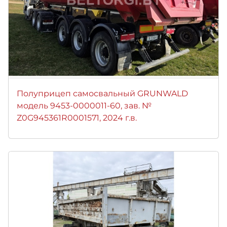
Полуприцеп самосвальный GRUNWALD
модель 9453-0000011-60, зав. №
Z0G945361R0001571, 2024 г.в.