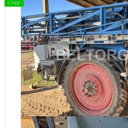
C НДС