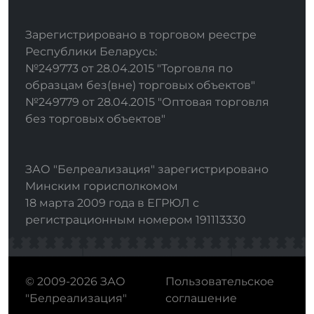
Зарегистрировано в торговом реестре
Республики Беларусь:
№249773 от 28.04.2015 "Торговля по
образцам без(вне) торговых объектов"
№249779 от 28.04.2015 "Оптовая торговля
без торговых объектов"
ЗАО "Белреализация" зарегистрировано
Минским горисполкомом
18 марта 2009 года в ЕГРЮЛ с
регистрационным номером 191113330
© 2009-2026 ЗАО
Пользовательское
"Белреализация"
соглашение