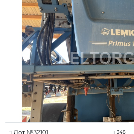
Лот №32101
348