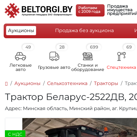
Продажа
Работаем
имущества
c 2009 года
предприяти
Аукционы
Продажа без аукциона
49
28
699
69
Легковые
Станки и
Грузовые авто
Спецтехника
авто
оборудование
Аукционы
Сельхозтехника
Тракторы
Трак
Трактор Беларус-2522ДВ, 20
Адрес: Минская область, Минский район, аг. Кру
C НДС