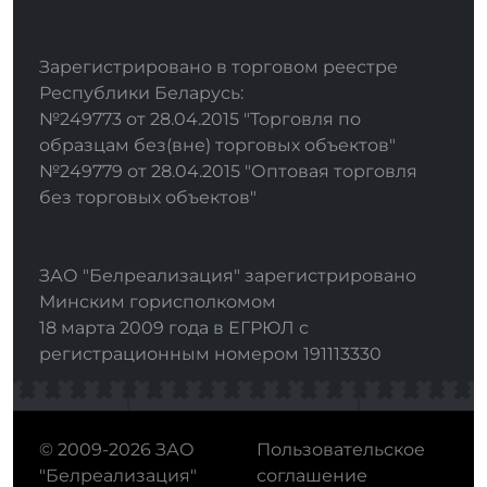
Зарегистрировано в торговом реестре
Республики Беларусь:
№249773 от 28.04.2015 "Торговля по
образцам без(вне) торговых объектов"
№249779 от 28.04.2015 "Оптовая торговля
без торговых объектов"
ЗАО "Белреализация" зарегистрировано
Минским горисполкомом
18 марта 2009 года в ЕГРЮЛ с
регистрационным номером 191113330
© 2009-2026 ЗАО
Пользовательское
"Белреализация"
соглашение