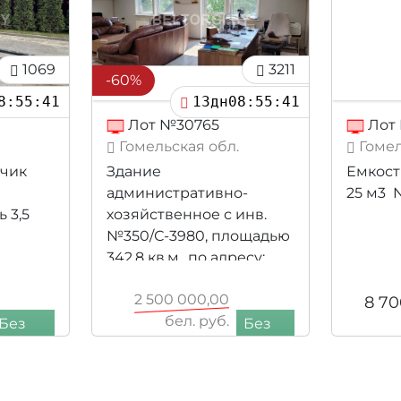
1069
3211
-60%
8:55:39
13дн08:55:39
Лот №30765
Лот
Гомельская обл.
Гомел
чик
Здание
Емкост
административно-
25 м3 
 3,5
хозяйственное с инв.
№350/С-3980, площадью
342,8 кв.м., по адресу:
Гомельская обл., г.
2 500 000,00
Гомель, ул.
8 70
бел. руб.
Пролетарская, 20
Без
Без
1 000 000,00
НДС
НДС
бел. руб.