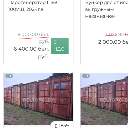
Парогенератор ПЭЭ
Бункер для опило
100УШ, 2024г.в.
выгружным
механизмом
8 000,00
бел.
3 076,92
б
руб.
2 000,00
бе
С
6 400,00
бел.
НДС
руб.
1859