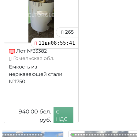
265
11дн08:55:39
Лот №33382
Гомельская обл.
Емкость из
нержавеющей стали
№1750
940,00
бел.
C
руб.
НДС