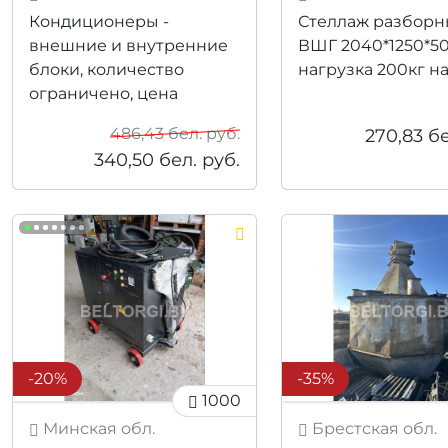
Кондиционеры -
Стеллаж разбор
внешние и внутренние
ВШГ 2040*1250*5
блоки, количество
нагрузка 200кг н
ограничено, цена
снижена.
486,43
бел. руб.
270,83
бе
340,50
бел. руб.
-20%
-35%
1000
Минская обл.
Брестская обл.