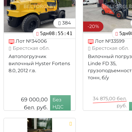
384
-20%
5дн08:55:39
5дн0
Лот №34006
Лот №33599
Брестская обл.
Брестская обл.
Автопогрузчик
Вилочный погруз
вилочный Hyster Fortens
Linde FD 35,
8.0, 2012 г.в.
грузоподъемность
тонн, б/у
34 875,00
бел.
69 000,00
Без
руб.
бел. руб.
НДС
27 900,00
бел.
руб.