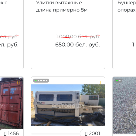
к с
Улитки вытяжные -
Бункер
длина примерно 8м
опорах
ел. руб.
1 000,00
бел. руб.
л. руб.
650,00
бел. руб.
1
1456
2001