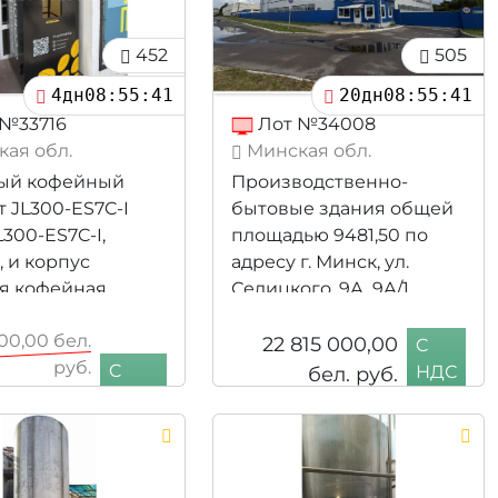
452
505
4дн08:55:39
20дн08:55:39
№33716
Лот №34008
ая обл.
Минская обл.
вый кофейный
Производственно-
т JL300-ES7C-I
бытовые здания общей
L300-ES7C-I,
площадью 9481,50 по
., и корпус
адресу г. Минск, ул.
я кофейная
Селицкого, 9А, 9А/1
укция УККА-021 в
000,00
бел.
кте с деталями,
22 815 000,00
C
руб.
.
C
бел. руб.
НДС
00,00
бел.
НДС
руб.