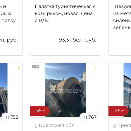
ный
Палатка туристическая с
Шезлон
00мм,
козырьком, новая, цена
из мет
а полку
с НДС
сидень
зелёны
л. руб.
93,31
бел. руб.
-35%
-45%
752
767
Брестская обл.
Брест