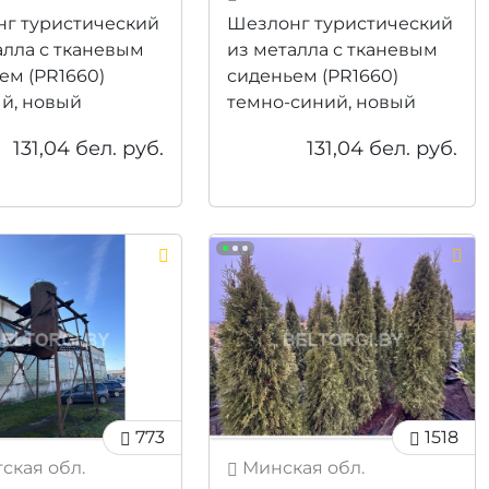
г туристический
Шезлонг туристический
алла с тканевым
из металла с тканевым
ем (PR1660)
сиденьем (PR1660)
й, новый
темно-синий, новый
131,04
бел. руб.
131,04
бел. руб.
773
1518
ская обл.
Минская обл.