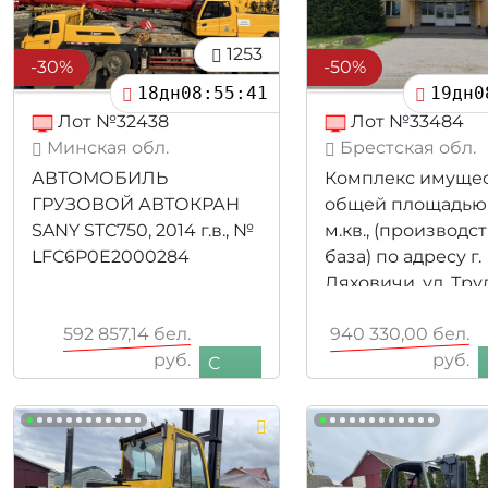
1253
-30%
-50%
18дн08:55:39
19дн0
Лот №32438
Лот №33484
Минская обл.
Брестская обл.
АВТОМОБИЛЬ
Комплекс имуще
ГРУЗОВОЙ АВТОКРАН
общей площадью 
SANY STC750, 2014 г.в., №
м.кв., (производс
LFC6P0E2000284
база) по адресу г.
Ляховичи, ул. Тру
9
592 857,14
бел.
940 330,00
бел.
руб.
руб.
C
415 000,00
бел.
470 165,00
НДС
руб.
бел. руб.