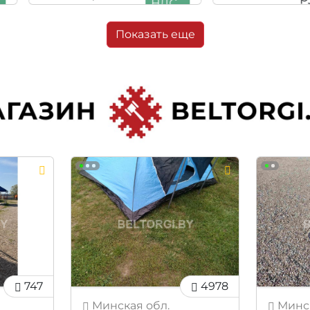
НДС
13 7
Показать еще
747
4978
Минская обл.
Минск