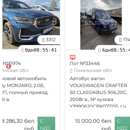
1747
-40%
6дн08:55:39
13дн
Лот №33446
Лот №32395
Гомельская обл.
Могилёвская об
Автобус вагон
Легковой специ
VOLKSWAGEN CRAFTER
джип(учебная) м
50 CLASSIKBUS 906.20C,
VAZ-21214
2008г.в., № кузова
Y3990620CBK072155, г.н.
AH 2863-3
3 993,30
бел. руб.
15 000,00
бел.
C
2 395,98
бел.
руб.
НДС