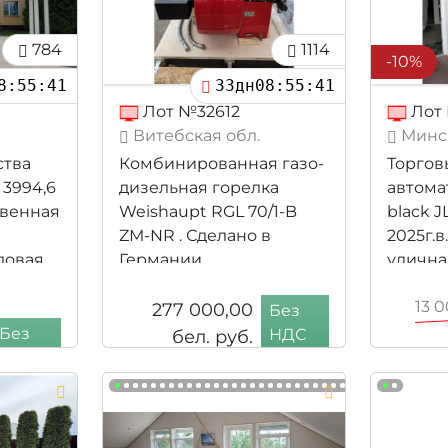
784
1114
-10%
8:55:39
33дн08:55:39
Лот №32612
Лот 
Витебская обл.
Минск
ства
Кoмбиниpовaнная газо-
Торго
3994,6
дизельная гоpелка
автома
твенная
Weishаuрt RGL 70/1-B
black J
ZМ-NR . Сделано в
2025г.в
довая,
Германии
улична
констр
13 
277 000,00
компле
Без
2025г.в
Без
бел. руб.
НДС
11 7
НДС