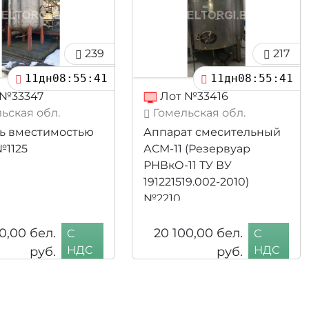
239
217
11дн08:55:39
11дн08:55:39
 №33347
Лот №33416
ьская обл.
Гомельская обл.
ь вместимостью
Аппарат смесительный
№1125
АСМ-11 (Резервуар
РНВкО-11 ТУ ВУ
191221519.002-2010)
№2210
0,00
бел.
20 100,00
бел.
C
C
руб.
НДС
руб.
НДС