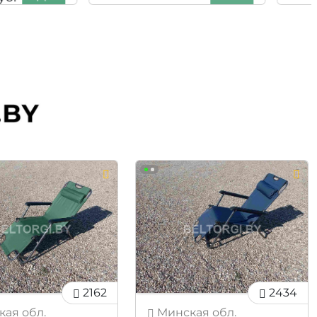
07,00
бел.
Помещение
НДС
финансового
руб.
назначения
2162
2434
ая обл.
Минская обл.