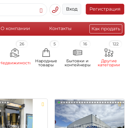
Вход
Регистрация
О компании
Контакты
Как продать
26
5
16
122
Народные
Бытовки и
Другие
Недвижимость
товары
контейнеры
категории