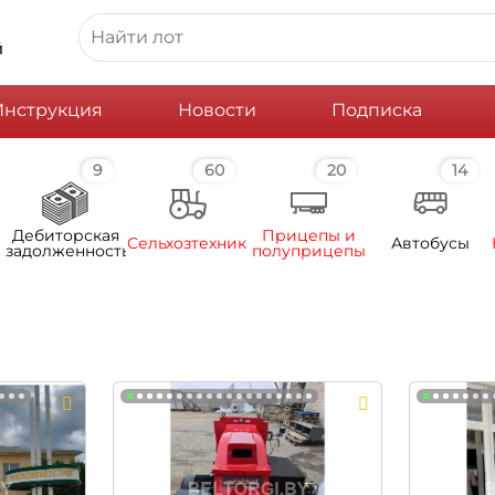
й
Инструкция
Новости
Подписка
9
60
20
14
Дебиторская
Прицепы и
Сельхозтехника
Автобусы
задолженность
полуприцепы