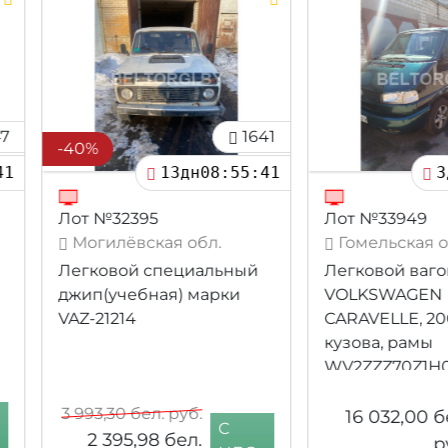
1641
1448
-10%
08:55:39
3дн08:55:39
Лот №33949
Лот №3
л.
Гомельская обл.
Гомел
альный
Легковой вагон
Агрега
арки
VOLKSWAGEN
высоко
CARAVELLE, 2001 г.в.№
«ЛМ550-
кузова, рамы
№2037
WV2ZZZ70Z1H099373,
г.н.2187 ЕВ-3, инв.
15 
№7500860
16 032,00
бел.
C
C
руб.
НДС