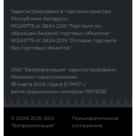
Зарегистрировано в торговом реестре
Республики Беларусь:
№249773 от 28.04.2015 "Торговля по
образцам без(вне) торговых объектов"
№249779 от 28.04.2015 "Оптовая торговля
без торговых объектов"
ЗАО "Белреализация" зарегистрировано
Минским горисполкомом
18 марта 2009 года в ЕГРЮЛ с
регистрационным номером 191113330
© 2009-2026 ЗАО
Пользовательское
"Белреализация"
соглашение