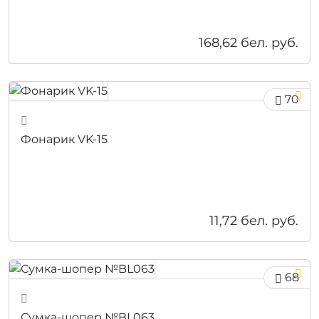
168,62
бел. руб.
70
Фонарик VK-15
11,72
бел. руб.
68
Сумка-шопер №BL063