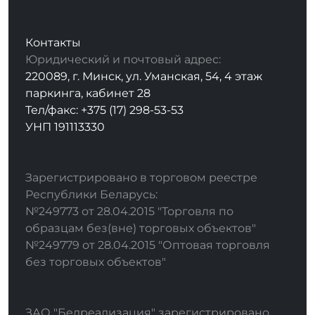
Контакты
Юридический и почтовый адрес:
220089, г. Минск, ул. Уманская, 54, 4 этаж
паркинга, кабинет 28
Тел/факс: +375 (17) 298-53-53
УНП 191113330
Зарегистрировано в торговом реестре
Республики Беларусь:
№249773 от 28.04.2015 "Торговля по
образцам без(вне) торговых объектов"
№249779 от 28.04.2015 "Оптовая торговля
без торговых объектов"
ЗАО "Белреализация" зарегистрировано