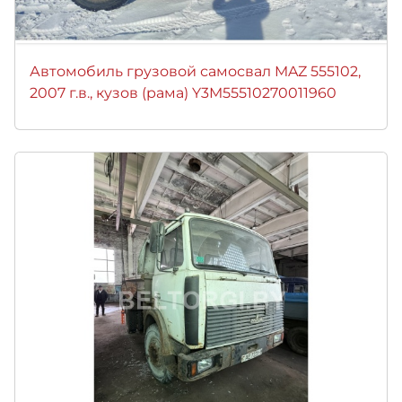
Автомобиль грузовой самосвал MAZ 555102,
2007 г.в., кузов (рама) Y3M55510270011960