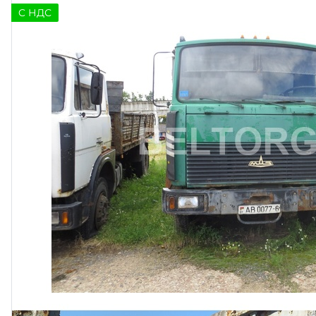
C НДС