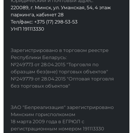
Юридический и почтовый адрес:
220089, г. Минск, ул. Уманская, 54, 4 этаж
паркинга, кабинет 28
Тел/факс: +375 (17) 298-53-53
УНП 191113330
Зарегистрировано в торговом реестре
Республики Беларусь:
№249773 от 28.04.2015 "Торговля по
образцам без(вне) торговых объектов"
№249779 от 28.04.2015 "Оптовая торговля
без торговых объектов"
ЗАО "Белреализация" зарегистрировано
Минским горисполкомом
18 марта 2009 года в ЕГРЮЛ с
регистрационным номером 191113330