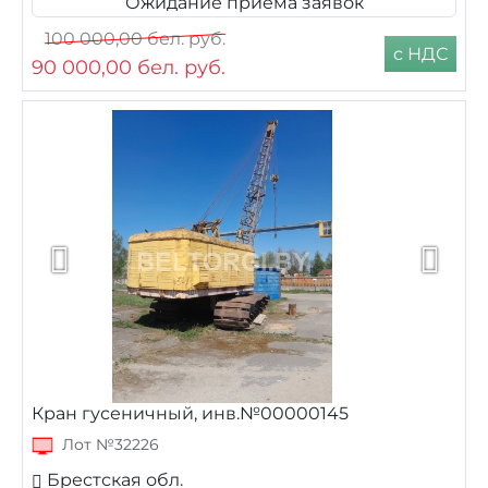
Ожидание приема заявок
100 000,00
бел. руб.
с НДС
90 000,00
бел. руб.
Кран гусеничный, инв.№00000145
Лот №32226
Брестская обл.