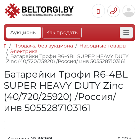
Аукционы
Как продать
Продажа без аукциона
Народные товары
Электрика
Батарейки Трофи R6-4BL SUPER HEAVY DUTY
Zinc (40/720/25920) /Россия/ инв 5055287103161
Батарейки Трофи R6-4BL
SUPER HEAVY DUTY Zinc
(40/720/25920) /Россия/
инв 5055287103161
Артикул №
36258
204