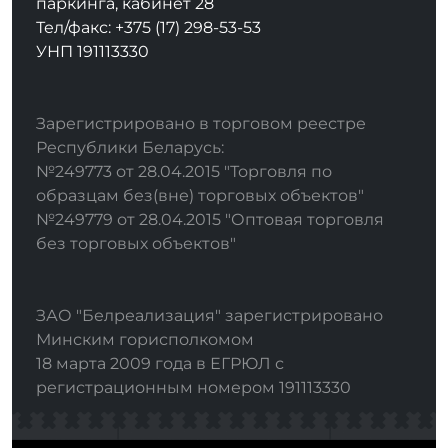
паркинга, кабинет 28
Тел/факс: +375 (17) 298-53-53
УНП 191113330
Зарегистрировано в торговом реестре
Республики Беларусь:
№249773 от 28.04.2015 "Торговля по
образцам без(вне) торговых объектов"
№249779 от 28.04.2015 "Оптовая торговля
без торговых объектов"
ЗАО "Белреализация" зарегистрировано
Минским горисполкомом
18 марта 2009 года в ЕГРЮЛ с
регистрационным номером 191113330