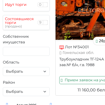
Идут торги
0
Состоявшиеся
9
торги
(продано)
Собственник
20
имущества
Лот №34001
Гомельская обл.
Трубоукладчик ТГ-124А
Область
зав.№ б/н, г.в. 1988
Прием заявок на уча
Район
11 160,00
бел.