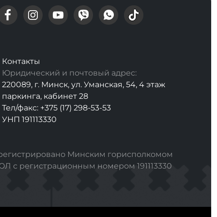
Контакты
Юридический и почтовый адрес:
220089, г. Минск, ул. Уманская, 54, 4 этаж
паркинга, кабинет 28
Тел/факс: +375 (17) 298-53-53
УНП 191113330
арегистрировано Минским горисполкомом
РЮЛ с регистрационным номером 191113330