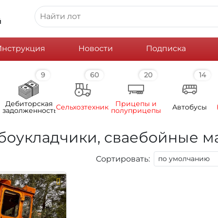
й
Инструкция
Новости
Подписка
9
60
20
14
Дебиторская
Прицепы и
Сельхозтехника
Автобусы
задолженность
полуприцепы
убоукладчики, сваебойные 
Сортировать: