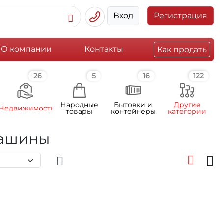
Вход
Регистрация
О компании
Контакты
Как продать
26
5
16
122
Народные
Бытовки и
Другие
Недвижимость
товары
контейнеры
категории
машины