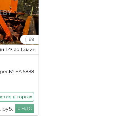
89
дн
14
час
13
мин
 рег.№ ЕА 5888
стие в торгах
 руб.
с НДС