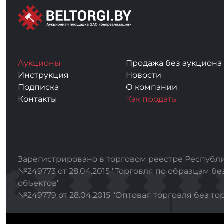
Аукционы
Продажа без аукциона
Инструкция
Новости
Подписка
О компании
Контакты
Как продать
Зарегистрировано в торговом реестре Республи
№249773 от 28.04.2015 "Торговля по образцам бе
объектов"
№249779 от 28.04.2015 "Оптовая торговля без то