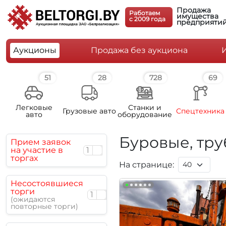
Продажа
Работаем
имущества
c 2009 года
предприяти
Аукционы
Продажа без аукциона
51
28
728
69
Легковые
Станки и
Грузовые авто
Спецтехника
авто
оборудование
Буровые, тр
Прием заявок
на участие в
1
торгах
На странице:
Несостоявшиеся
торги
1
(ожидаются
повторные торги)