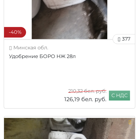
-40%
377
Минская обл.
Удобрение БОРО НЖ 28л
210,32
бел. руб.
С НДС
126,19
бел. руб.