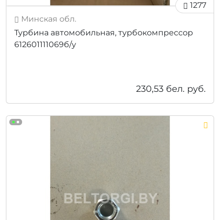
1277
Минская обл.
Турбина автомобильная, турбокомпрессор
612601111069б/у
230,53
бел. руб.