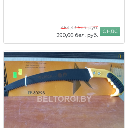
484,43
бел. руб.
С НДС
290,66
бел. руб.