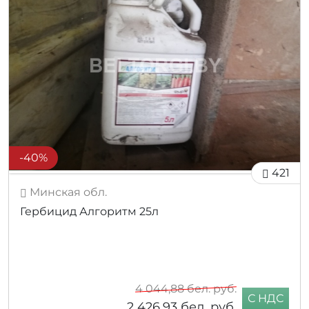
-40%
421
Минская обл.
Гербицид Алгоритм 25л
4 044,88
бел. руб.
С НДС
2 426,93
бел. руб.