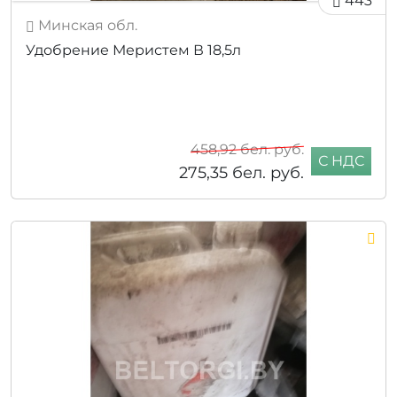
443
Минская обл.
Удобрение Меристем В 18,5л
458,92
бел. руб.
С НДС
275,35
бел. руб.