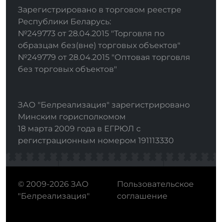
Зарегистрировано в торговом реестре
Республики Беларусь:
№249773 от 28.04.2015 "Торговля по
образцам без(вне) торговых объектов"
№249779 от 28.04.2015 "Оптовая торговля
без торговых объектов"
ЗАО "Белреализация" зарегистрировано
Минским горисполкомом
18 марта 2009 года в ЕГРЮЛ с
регистрационным номером 191113330
© 2009-2026 ЗАО
Пользовательское
"Белреализация"
соглашение