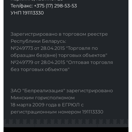
Тел/факс: +375 (17) 298-53-53
УНП 191113330
Зарегистрировано в торговом реестре
Республики Беларусь:
№249773 от 28.04.2015 "Торговля по
образцам без(вне) торговых объектов"
№249779 от 28.04.2015 "Оптовая торговля
без торговых объектов"
ЗАО "Белреализация" зарегистрировано
Минским горисполкомом
18 марта 2009 года в ЕГРЮЛ с
регистрационным номером 191113330