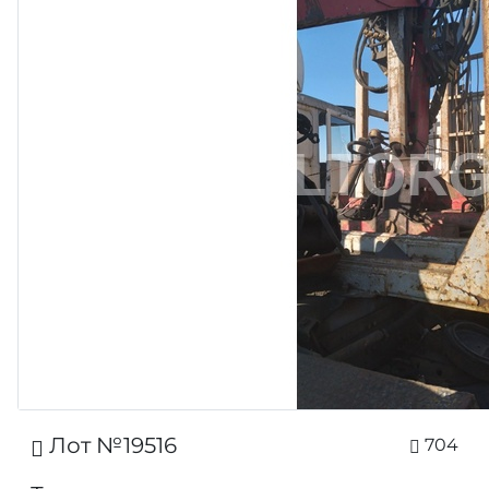
Лот №19516
704