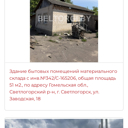
Здание бытовых помещений материального
склада с инв.№342/C-165206, общая площадь
51 м2., по адресу Гомельская обл.,
Светлогорский р-н, г. Светлогорск, ул.
Заводская, 18