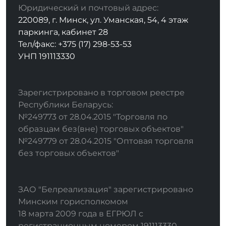
Юридический и почтовый адрес:
220089, г. Минск, ул. Уманская, 54, 4 этаж
паркинга, кабинет 28
Тел/факс: +375 (17) 298-53-53
УНП 191113330
Зарегистрировано в торговом реестре
Республики Беларусь:
№249773 от 28.04.2015 "Торговля по
образцам без(вне) торговых объектов"
№249779 от 28.04.2015 "Оптовая торговля
без торговых объектов"
ЗАО "Белреализация" зарегистрировано
Минским горисполкомом
18 марта 2009 года в ЕГРЮЛ с
регистрационным номером 191113330