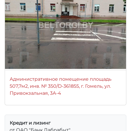
Административное помещение площадь
507,7м2, инв. № 350/D-361855, г. Гомель, ул.
Привокзальная, 3А-4
Кредит и лизинг
от ОАО "Банк Дабрабыт"