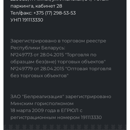
паркинга, кабинет 28
Тел/факс: +375 (17) 298-53-53
УНП 191113330
Зарегистрировано в торговом реестре
Республики Беларусь:
№249773 от 28.04.2015 "Торговля по
образцам без(вне) торговых объектов"
№249779 от 28.04.2015 "Оптовая торговля
без торговых объектов"
ЗАО "Белреализация" зарегистрировано
Минским горисполкомом
18 марта 2009 года в ЕГРЮЛ с
регистрационным номером 191113330