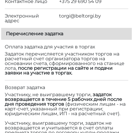
Контактное лицо
+375 29 690 54 09
Электронный
torgi@beltorgi.by
адрес
Перечисление задатка
Оплата задатка для участия в торгах
Задаток перечисляется участником торгов на
расчетный счет организатора торгов на
основании счета, сформированного на станице
лота,
после регистрации на сайте и подачи
заявки на участие в торгах.
Возврат задатка
Участнику, не выигравшему торги,
задаток
возвращается в течение 5 рабочих дней после
дня проведения торгов
(физическим лицам - на
карт-счет, указанный при регистрации;
юридическим лицам, ИП - на расчетный счет).
Участнику, выигравшему торги, задаток не
возвращается и учитывается в счет оплаты
предмета торгов по договору купли-продажи.