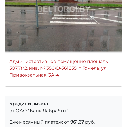
Административное помещение площадь
507,7м2, инв. № 350/D-361855, г. Гомель, ул.
Привокзальная, 3А-4
Кредит и лизинг
от ОАО "Банк Дабрабыт"
Ежемесячный платеж: от
961,67
руб.