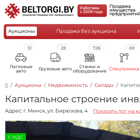
Продажа
Работаем
имущества
c 2009 года
предприяти
Аукционы
Продажа без аукциона
51
28
728
69
Легковые
Станки и
Грузовые авто
Спецтехника
авто
оборудование
Аукционы
Недвижимость
Склады
Капитал
Капитальное строение инв.№ 
Адрес: г. Минск, ул. Бирюзова, 4
Показать лот на к
C НДС