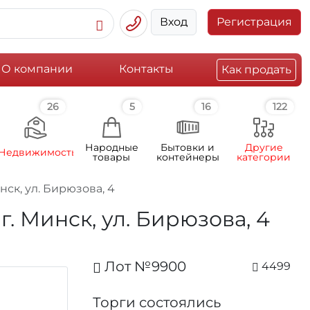
Вход
Регистрация
О компании
Контакты
Как продать
26
5
16
122
Народные
Бытовки и
Другие
Недвижимость
товары
контейнеры
категории
инск, ул. Бирюзова, 4
 г. Минск, ул. Бирюзова, 4
Лот №9900
4499
Торги состоялись