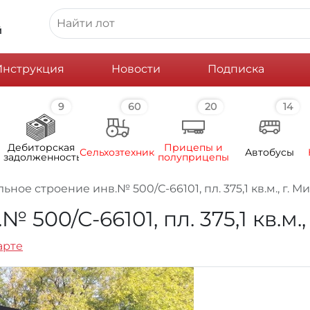
й
Инструкция
Новости
Подписка
9
60
20
14
Дебиторская
Прицепы и
Сельхозтехника
Автобусы
задолженность
полуприцепы
ьное строение инв.№ 500/С-66101, пл. 375,1 кв.м., г. М
500/С-66101, пл. 375,1 кв.м.,
арте