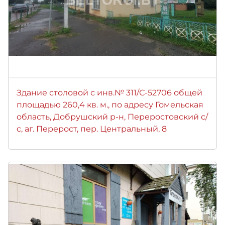
Здание столовой с инв.№ 311/С-52706 общей
площадью 260,4 кв. м., по адресу Гомельская
область, Добрушский р-н, Переростовский с/
с, аг. Перерост, пер. Центральный, 8