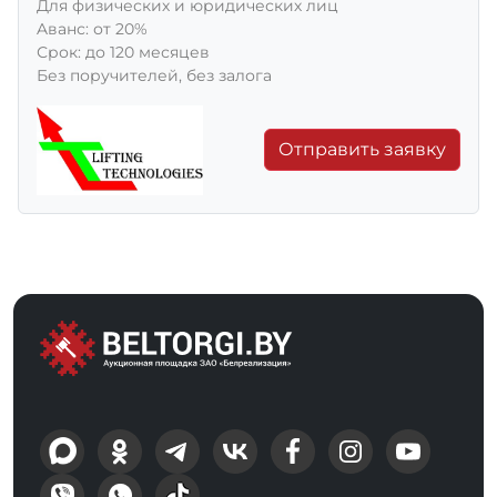
Для физических и юридических лиц
Aванс: от 20%
Срок: до 120 месяцев
Без поручителей, без залога
Отправить заявку