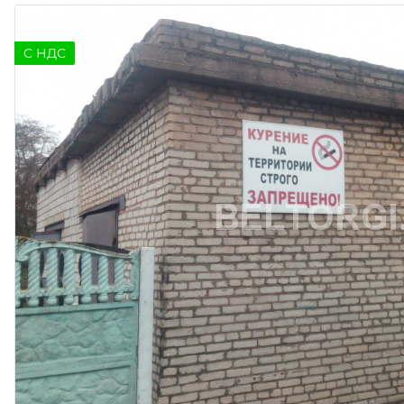
C НДС