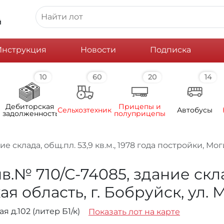
й
Инструкция
Новости
Подписка
10
60
20
14
Дебиторская
Прицепы и
Сельхозтехника
Автобусы
задолженность
полуприцепы
 склада, общ.пл. 53,9 кв.м., 1978 года постройки, Мог
№ 710/С-74085, здание склада
 область, г. Бобруйск, ул. М
я д.102 (литер Б1/к)
Показать лот на карте