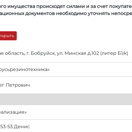
 имущества происходят силами и за счет покупател
ционных документов необходимо уточнять непосред
ткрыть
 область, г. Бобруйск, ул. Минская д.102 (литер Б1/к)
русьрезинотехника»
ег Петрович
еализация»
-53-53 Денис