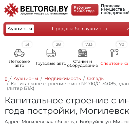
Продажа
Работаем
имущества
c 2009 года
предприяти
Аукционы
Продажа без аукциона
51
28
733
70
Легковые
Станки и
Грузовые авто
Спецтехника
авто
оборудование
Аукционы
Недвижимость
Склады
Капитальное строение с инв.№ 710/С-74085, здание
(литер Б1/к)
Капитальное строение с инв.
года постройки, Могилевская
Адрес: Могилевская область, г. Бобруйск, ул. Минска