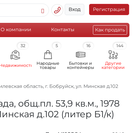
Вход
Регистрация
О компании
Контакты
Как продать
32
5
16
144
Народные
Бытовки и
Другие
Недвижимость
товары
контейнеры
категории
илевская область, г. Бобруйск, ул. Минская д.102
, общ.пл. 53,9 кв.м., 1978
инская д.102 (литер Б1/к)