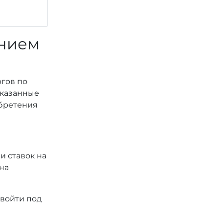
ением
ргов по
 указанные
обретения
и ставок на
на
 войти под