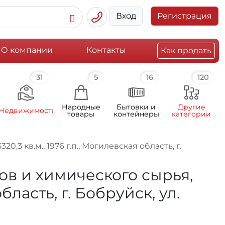
Вход
Регистрация
О компании
Контакты
Как продать
31
5
16
120
Народные
Бытовки и
Другие
Недвижимость
товары
контейнеры
категории
3 кв.м., 1976 г.п., Могилевская область, г.
ков и химического сырья,
бласть, г. Бобруйск, ул.