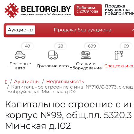
Продажа
Работаем
имущества
c 2009 года
предприяти
Аукционы
Продажа без аукциона
49
28
699
69
Легковые
Станки и
Грузовые авто
Спецтехника
авто
оборудование
Аукционы
Недвижимость
Капитальное строение с инв. №710/С-3773, склад к
Бобруйск, ул. Минская д.102
Капитальное строение с ин
корпус №99, общ.пл. 5320,3 к
Минская д.102