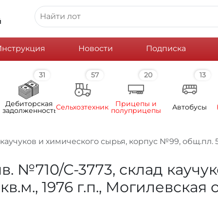
й
Инструкция
Новости
Подписка
31
57
20
13
Дебиторская
Прицепы и
Сельхозтехника
Автобусы
задолженность
полуприцепы
аучуков и химического сырья, корпус №99, общ.пл. 5320,
в. №710/С-3773, склад каучу
в.м., 1976 г.п., Могилевская о