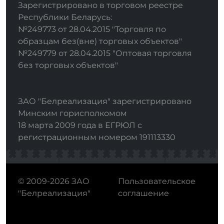
Зарегистрировано в торговом реестре
Республики Беларусь:
№249773 от 28.04.2015 "Торговля по
образцам без(вне) торговых объектов"
№249779 от 28.04.2015 "Оптовая торговля
без торговых объектов"
ЗАО "Белреализация" зарегистрировано
Минским горисполкомом
18 марта 2009 года в ЕГРЮЛ с
регистрационным номером 191113330
© 2009-2026 ЗАО
Пользовательское
"Белреализация"
соглашение