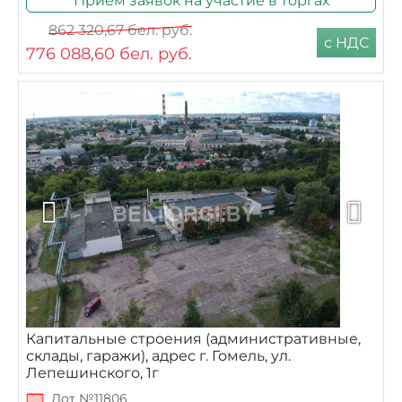
Прием заявок на участие в торгах
862 320,67
бел. руб.
с НДС
776 088,60
бел. руб.
Капитальные строения (административные,
склады, гаражи), адрес г. Гомель, ул.
Лепешинского, 1г
Лот №11806