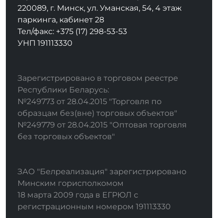
220089, г. Минск, ул. Уманская, 54, 4 этаж
паркинга, кабинет 28
Тел/факс: +375 (17) 298-53-53
УНП 191113330
Зарегистрировано в торговом реестре
Республики Беларусь:
№249773 от 28.04.2015 "Торговля по
образцам без(вне) торговых объектов"
№249779 от 28.04.2015 "Оптовая торговля
без торговых объектов"
ЗАО "Белреализация" зарегистрировано
Минским горисполкомом
18 марта 2009 года в ЕГРЮЛ с
регистрационным номером 191113330