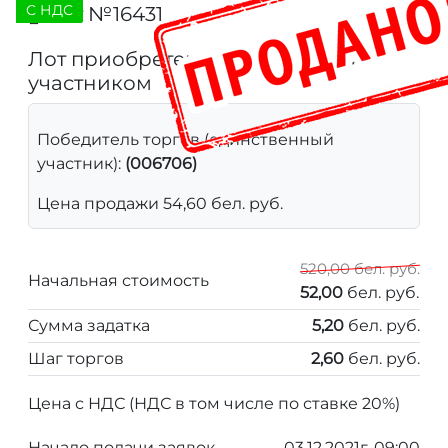
C НДС
Лот №16431
511
Лот приобретен единственным
участником
Победитель торгов (единственный
участник):
(006706)
Цена продажи 54,60 бел. руб.
520,00 бел. руб.
Начальная стоимость
52,00
бел. руб.
Сумма задатка
5,20
бел. руб.
Шаг торгов
2,60
бел. руб.
Цена с НДС (НДС в том числе по ставке 20%)
Начало подачи заявок
03.12.2021г. 09:00