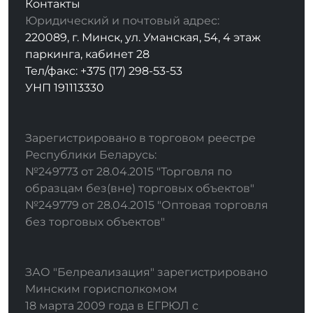
Контакты
Юридический и почтовый адрес:
220089, г. Минск, ул. Уманская, 54, 4 этаж
паркинга, кабинет 28
Тел/факс: +375 (17) 298-53-53
УНП 191113330
Зарегистрировано в торговом реестре
Республики Беларусь:
№249773 от 28.04.2015 "Торговля по
образцам без(вне) торговых объектов"
№249779 от 28.04.2015 "Оптовая торговля
без торговых объектов"
ЗАО "Белреализация" зарегистрировано
Минским горисполкомом
18 марта 2009 года в ЕГРЮЛ с