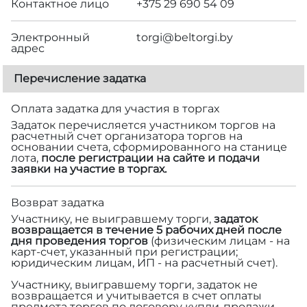
Контактное лицо
+375 29 690 54 09
Электронный
torgi@beltorgi.by
адрес
Перечисление задатка
Оплата задатка для участия в торгах
Задаток перечисляется участником торгов на
расчетный счет организатора торгов на
основании счета, сформированного на станице
лота,
после регистрации на сайте и подачи
заявки на участие в торгах.
Возврат задатка
Участнику, не выигравшему торги,
задаток
возвращается в течение 5 рабочих дней после
дня проведения торгов
(физическим лицам - на
карт-счет, указанный при регистрации;
юридическим лицам, ИП - на расчетный счет).
Участнику, выигравшему торги, задаток не
возвращается и учитывается в счет оплаты
предмета торгов по договору купли-продажи.