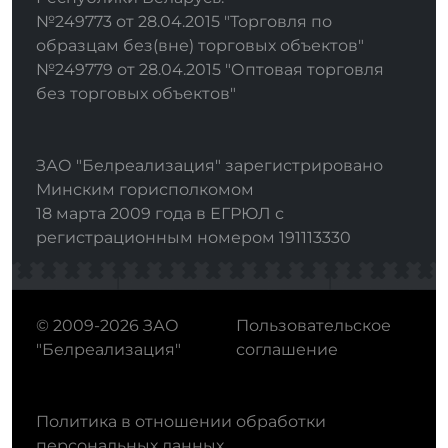
№249773 от 28.04.2015 "Торговля по
образцам без(вне) торговых объектов"
№249779 от 28.04.2015 "Оптовая торговля
без торговых объектов"
ЗАО "Белреализация" зарегистрировано
Минским горисполкомом
18 марта 2009 года в ЕГРЮЛ с
регистрационным номером 191113330
© 2009-2026 ЗАО
Пользовательское
"Белреализация"
соглашение
Политика в отношении обработки
персональных данных