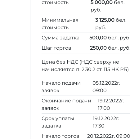
стоимость
5 000,00
бел.
руб.
Минимальная
3 125,00
бел.
стоимость
руб.
Сумма задатка
500,00
бел. руб.
Шаг торгов
250,00
бел. руб.
Цена без НДС (НДС сверху не
начисляется п. 2.30.2 ст. 115 НК РБ)
Начало подачи
05.12.2022г.
заявок
09:00
Окончание подачи
19.12.2022г.
заявок
17:00
Срок уплаты
19.12.2022г.
задатка
17:30
Начало торгов
20.12.2022г. 09:00