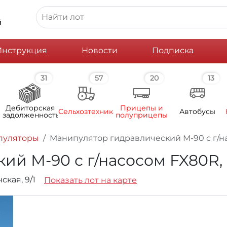
й
Инструкция
Новости
Подписка
31
57
20
13
Дебиторская
Прицепы и
Сельхозтехника
Автобусы
задолженность
полуприцепы
пуляторы
Манипулятор гидравлический М-90 с г/насо
 М-90 с г/насосом FX80R, инв
ская, 9/1
Показать лот на карте