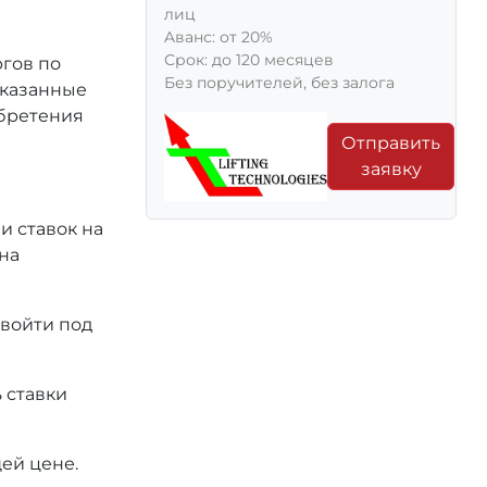
лиц
Aванс: от 20%
Срок: до 120 месяцев
ргов по
Без поручителей, без залога
 указанные
обретения
Отправить
заявку
и ставок на
на
 войти под
 ставки
ей цене.