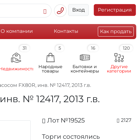
Вход
Регистрация
О компании
Контакты
Как продать
31
5
16
120
Народные
Бытовки и
Другие
Недвижимость
товары
контейнеры
категории
сом FX80R, инв. № 12417, 2013 г.в.
. № 12417, 2013 г.в.
Лот №19525
2127
Торги состоялись