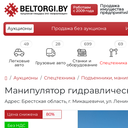
Продажа
Работаем
имущества
c 2009 года
предприяти
Аукционы
Продажа без аукциона
49
28
699
69
Легковые
Станки и
Грузовые авто
Спецтехника
авто
оборудование
Аукционы
Спецтехника
Подъемники, мани
Манипулятор гидравлический
Адрес: Брестская область, г. Микашевичи, ул. Ленин
Цена снижена
80%
Без НДС